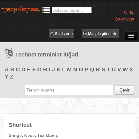
Giriş
,
Qeydiyyat
Sual verin
Məqalə göndərin
SUAL-CAVAB
Technet terminlər lüğəti
TECHNET TV
MƏQALƏLƏR
A
B
C
D
E
F
G
H
I
J
K
L
M
N
O
P
Q
R
S
T
U
V
W
X
Y
Z
İŞ ELANLARI
TƏDBİRLƏR
Çevir
PROQRAMLAR
AVADANLIQLAR
IT LÜĞƏT
Shortcut
XƏBƏRLƏR
Simgə, Kəsə, Tez klaviş