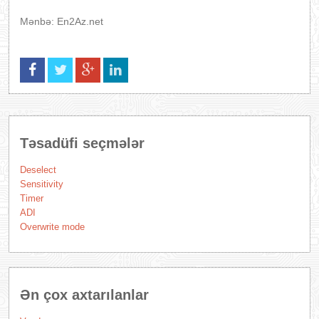
Mənbə: En2Az.net
Təsadüfi seçmələr
Deselect
Sensitivity
Timer
ADI
Overwrite mode
Ən çox axtarılanlar