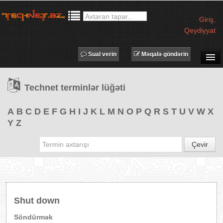
Giriş
,
Qeydiyyat
Sual verin
Məqalə göndərin
SUAL-CAVAB
Technet terminlər lüğəti
TECHNET TV
MƏQALƏLƏR
A
B
C
D
E
F
G
H
I
J
K
L
M
N
O
P
Q
R
S
T
U
V
W
X
Y
Z
İŞ ELANLARI
TƏDBİRLƏR
Çevir
PROQRAMLAR
AVADANLIQLAR
IT LÜĞƏT
Shut down
XƏBƏRLƏR
Söndürmək