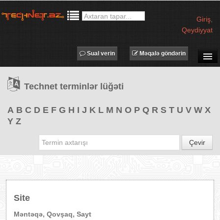
Giriş
,
Qeydiyyat
Sual verin
Məqalə göndərin
SUAL-CAVAB
Technet terminlər lüğəti
TECHNET TV
MƏQALƏLƏR
A
B
C
D
E
F
G
H
I
J
K
L
M
N
O
P
Q
R
S
T
U
V
W
X
Y
Z
İŞ ELANLARI
TƏDBİRLƏR
Çevir
PROQRAMLAR
AVADANLIQLAR
IT LÜĞƏT
Site
XƏBƏRLƏR
Məntəqə, Qovşaq, Sayt