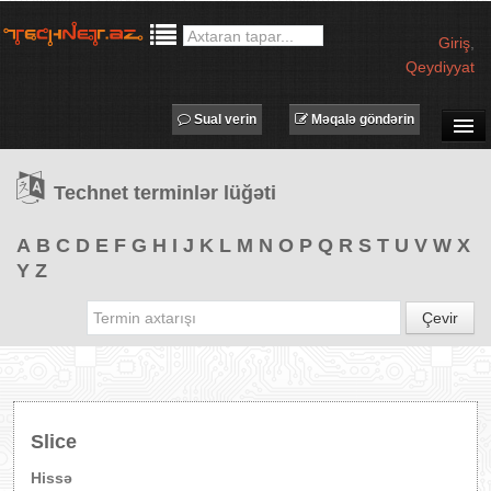
Giriş
,
Qeydiyyat
Sual verin
Məqalə göndərin
SUAL-CAVAB
Technet terminlər lüğəti
TECHNET TV
MƏQALƏLƏR
A
B
C
D
E
F
G
H
I
J
K
L
M
N
O
P
Q
R
S
T
U
V
W
X
Y
Z
İŞ ELANLARI
TƏDBİRLƏR
Çevir
PROQRAMLAR
AVADANLIQLAR
IT LÜĞƏT
Slice
XƏBƏRLƏR
Hissə