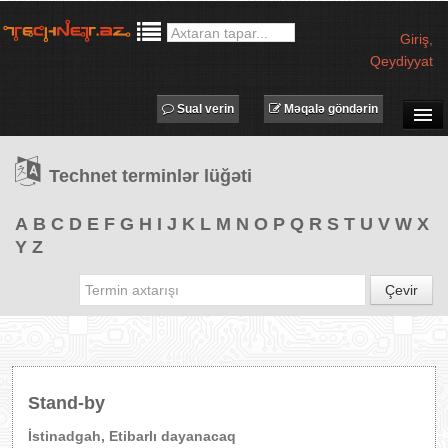
Giriş
,
Qeydiyyat
Sual verin
Məqalə göndərin
SUAL-CAVAB
Technet terminlər lüğəti
TECHNET TV
MƏQALƏLƏR
A
B
C
D
E
F
G
H
I
J
K
L
M
N
O
P
Q
R
S
T
U
V
W
X
Y
Z
İŞ ELANLARI
TƏDBİRLƏR
Çevir
PROQRAMLAR
AVADANLIQLAR
IT LÜĞƏT
Stand-by
XƏBƏRLƏR
İstinadgah, Etibarlı dayanacaq