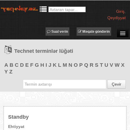
Giriş
,
Qeydiyyat
Sual verin
Məqalə göndərin
SUAL-CAVAB
Technet terminlər lüğəti
TECHNET TV
MƏQALƏLƏR
A
B
C
D
E
F
G
H
I
J
K
L
M
N
O
P
Q
R
S
T
U
V
W
X
Y
Z
İŞ ELANLARI
TƏDBİRLƏR
Çevir
PROQRAMLAR
AVADANLIQLAR
IT LÜĞƏT
Standby
XƏBƏRLƏR
Ehtiyyat