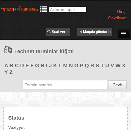
Giriş
,
Qeydiyyat
Sual verin
Məqalə göndərin
SUAL-CAVAB
Technet terminlər lüğəti
TECHNET TV
MƏQALƏLƏR
A
B
C
D
E
F
G
H
I
J
K
L
M
N
O
P
Q
R
S
T
U
V
W
X
Y
Z
İŞ ELANLARI
TƏDBİRLƏR
Çevir
PROQRAMLAR
AVADANLIQLAR
IT LÜĞƏT
Status
XƏBƏRLƏR
Vəziyyət