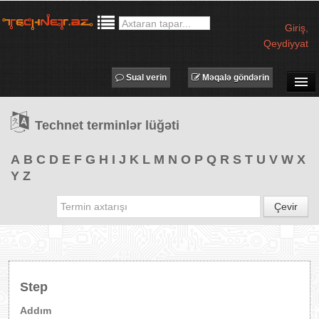
Giriş
,
Qeydiyyat
Sual verin
Məqalə göndərin
SUAL-CAVAB
Technet terminlər lüğəti
TECHNET TV
MƏQALƏLƏR
A
B
C
D
E
F
G
H
I
J
K
L
M
N
O
P
Q
R
S
T
U
V
W
X
Y
Z
İŞ ELANLARI
TƏDBİRLƏR
Çevir
PROQRAMLAR
AVADANLIQLAR
IT LÜĞƏT
Step
XƏBƏRLƏR
Addım