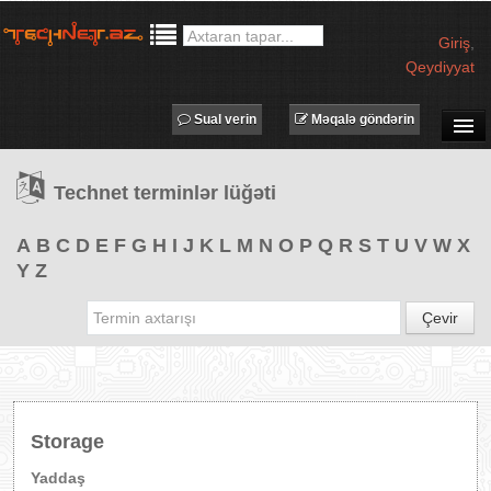
Giriş
,
Qeydiyyat
Sual verin
Məqalə göndərin
SUAL-CAVAB
Technet terminlər lüğəti
TECHNET TV
MƏQALƏLƏR
A
B
C
D
E
F
G
H
I
J
K
L
M
N
O
P
Q
R
S
T
U
V
W
X
Y
Z
İŞ ELANLARI
TƏDBİRLƏR
Çevir
PROQRAMLAR
AVADANLIQLAR
IT LÜĞƏT
Storage
XƏBƏRLƏR
Yaddaş