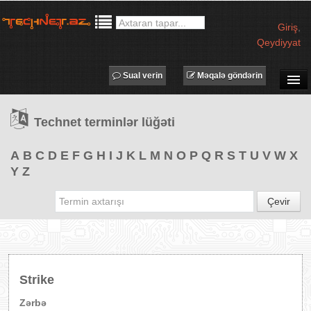
Giriş
,
Qeydiyyat
Sual verin
Məqalə göndərin
SUAL-CAVAB
Technet terminlər lüğəti
TECHNET TV
MƏQALƏLƏR
A
B
C
D
E
F
G
H
I
J
K
L
M
N
O
P
Q
R
S
T
U
V
W
X
Y
Z
İŞ ELANLARI
TƏDBİRLƏR
Çevir
PROQRAMLAR
AVADANLIQLAR
IT LÜĞƏT
Strike
XƏBƏRLƏR
Zərbə