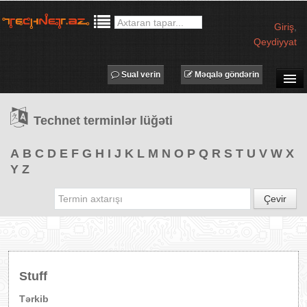
Giriş
,
Qeydiyyat
Sual verin
Məqalə göndərin
SUAL-CAVAB
Technet terminlər lüğəti
TECHNET TV
MƏQALƏLƏR
A
B
C
D
E
F
G
H
I
J
K
L
M
N
O
P
Q
R
S
T
U
V
W
X
Y
Z
İŞ ELANLARI
TƏDBİRLƏR
Çevir
PROQRAMLAR
AVADANLIQLAR
IT LÜĞƏT
Stuff
XƏBƏRLƏR
Tərkib