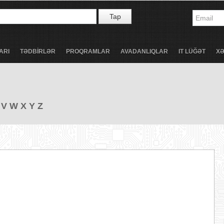
Tap
ARI
TƏDBİRLƏR
PROQRAMLAR
AVADANLIQLAR
IT LÜĞƏT
X
V
W
X
Y
Z