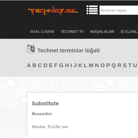
SUAL-CAVAB
TECHNET TV
MƏQALƏLƏR
İŞ ELANL
Technet terminlər lüğəti
A
B
C
D
E
F
G
H
I
J
K
L
M
N
O
P
Q
R
S
T
U
Substitute
Əvəzedici
Mənbə: En2Az.net