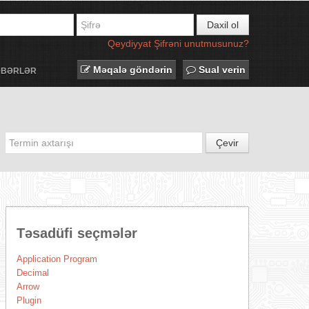
Daxil ol
Qeydiyyat
Şifrəni unutmusunuz?
Məqalə göndərin
Sual verin
ƏBƏRLƏR
Çevir
Təsadüfi seçmələr
Application Program
Decimal
Arrow
Plugin