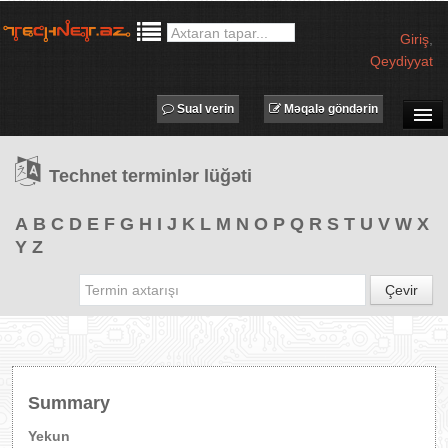
Giriş
,
Qeydiyyat
Sual verin
Məqalə göndərin
SUAL-CAVAB
Technet terminlər lüğəti
TECHNET TV
MƏQALƏLƏR
A
B
C
D
E
F
G
H
I
J
K
L
M
N
O
P
Q
R
S
T
U
V
W
X
Y
Z
İŞ ELANLARI
TƏDBİRLƏR
Çevir
PROQRAMLAR
AVADANLIQLAR
IT LÜĞƏT
Summary
XƏBƏRLƏR
Yekun