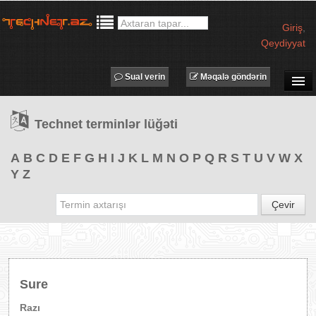
Giriş
,
Qeydiyyat
Sual verin
Məqalə göndərin
SUAL-CAVAB
Technet terminlər lüğəti
TECHNET TV
MƏQALƏLƏR
A
B
C
D
E
F
G
H
I
J
K
L
M
N
O
P
Q
R
S
T
U
V
W
X
Y
Z
İŞ ELANLARI
TƏDBİRLƏR
Çevir
PROQRAMLAR
AVADANLIQLAR
IT LÜĞƏT
Sure
XƏBƏRLƏR
Razı