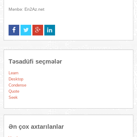
Mənbə: En2Az.net
Təsadüfi seçmələr
Learn
Desktop
Condense
Quote
Seek
Ən çox axtarılanlar