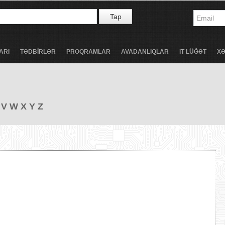
Tap
ARI
TƏDBİRLƏR
PROQRAMLAR
AVADANLIQLAR
IT LÜĞƏT
X
V
W
X
Y
Z