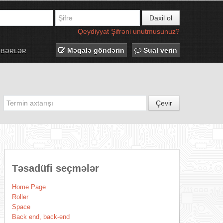
Daxil ol
Qeydiyyat
Şifrəni unutmusunuz?
Məqalə göndərin
Sual verin
ƏBƏRLƏR
Çevir
Təsadüfi seçmələr
Home Page
Roller
Space
Back end, back-end