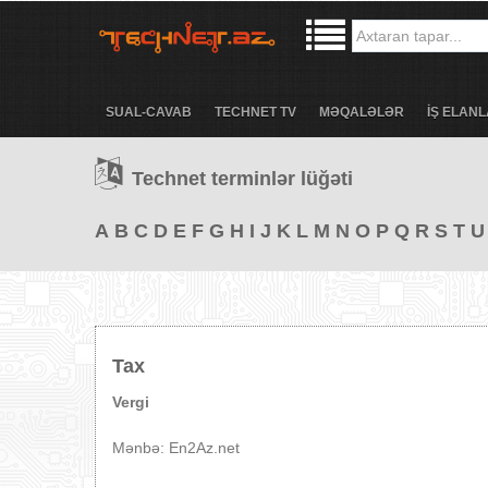
SUAL-CAVAB
TECHNET TV
MƏQALƏLƏR
İŞ ELANL
Technet terminlər lüğəti
A
B
C
D
E
F
G
H
I
J
K
L
M
N
O
P
Q
R
S
T
U
Tax
Vergi
Mənbə: En2Az.net