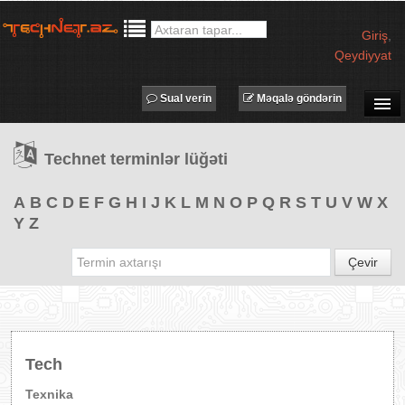
Giriş
,
Qeydiyyat
Sual verin
Məqalə göndərin
SUAL-CAVAB
Technet terminlər lüğəti
TECHNET TV
MƏQALƏLƏR
A
B
C
D
E
F
G
H
I
J
K
L
M
N
O
P
Q
R
S
T
U
V
W
X
Y
Z
İŞ ELANLARI
TƏDBİRLƏR
Çevir
PROQRAMLAR
AVADANLIQLAR
IT LÜĞƏT
Tech
XƏBƏRLƏR
Texnika