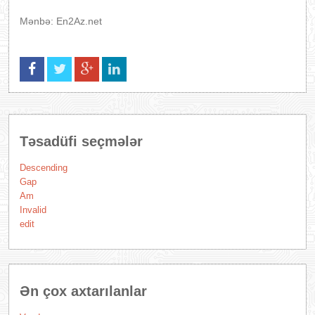
Mənbə: En2Az.net
Təsadüfi seçmələr
Descending
Gap
Am
Invalid
edit
Ən çox axtarılanlar