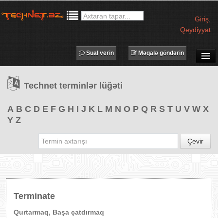
Giriş
,
Qeydiyyat
Sual verin
Məqalə göndərin
SUAL-CAVAB
Technet terminlər lüğəti
TECHNET TV
MƏQALƏLƏR
A
B
C
D
E
F
G
H
I
J
K
L
M
N
O
P
Q
R
S
T
U
V
W
X
Y
Z
İŞ ELANLARI
TƏDBİRLƏR
Çevir
PROQRAMLAR
AVADANLIQLAR
IT LÜĞƏT
Terminate
XƏBƏRLƏR
Qurtarmaq, Başa çatdırmaq