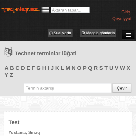
Giriş
,
Qeydiyyat
Sual verin
Məqalə göndərin
SUAL-CAVAB
Technet terminlər lüğəti
TECHNET TV
MƏQALƏLƏR
A
B
C
D
E
F
G
H
I
J
K
L
M
N
O
P
Q
R
S
T
U
V
W
X
Y
Z
İŞ ELANLARI
TƏDBİRLƏR
Çevir
PROQRAMLAR
AVADANLIQLAR
IT LÜĞƏT
Test
XƏBƏRLƏR
Yoxlama, Sınaq