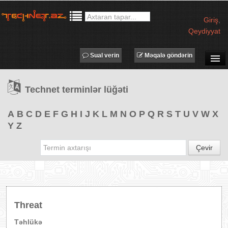
Giriş
,
Qeydiyyat
Sual verin
Məqalə göndərin
SUAL-CAVAB
Technet terminlər lüğəti
TECHNET TV
MƏQALƏLƏR
A
B
C
D
E
F
G
H
I
J
K
L
M
N
O
P
Q
R
S
T
U
V
W
X
Y
Z
İŞ ELANLARI
TƏDBİRLƏR
Çevir
PROQRAMLAR
AVADANLIQLAR
IT LÜĞƏT
Threat
XƏBƏRLƏR
Təhlükə