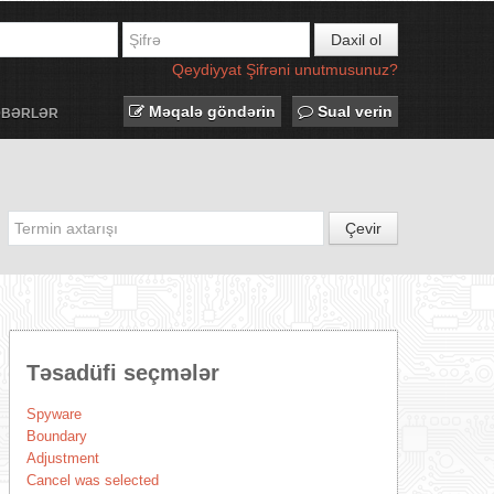
Daxil ol
Qeydiyyat
Şifrəni unutmusunuz?
Məqalə göndərin
Sual verin
ƏBƏRLƏR
Çevir
Təsadüfi seçmələr
Spyware
Boundary
Adjustment
Cancel was selected