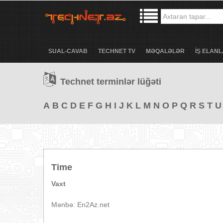
SUAL-CAVAB
TECHNET TV
MƏQALƏLƏR
İŞ ELANL
Technet terminlər lüğəti
A
B
C
D
E
F
G
H
I
J
K
L
M
N
O
P
Q
R
S
T
U
Time
Vaxt
Mənbə: En2Az.net