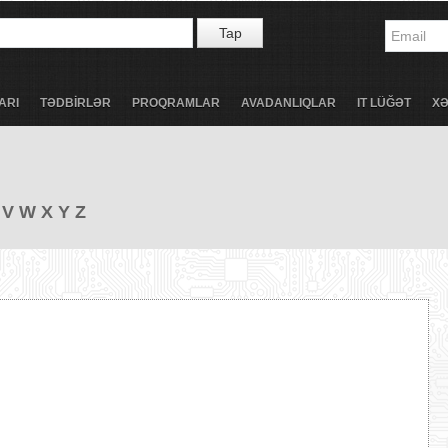
Tap
ARI
TƏDBİRLƏR
PROQRAMLAR
AVADANLIQLAR
IT LÜĞƏT
X
V
W
X
Y
Z