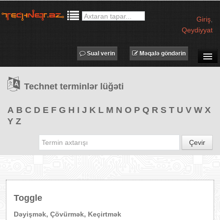
Giriş
,
Qeydiyyat
Sual verin
Məqalə göndərin
SUAL-CAVAB
Technet terminlər lüğəti
TECHNET TV
MƏQALƏLƏR
A
B
C
D
E
F
G
H
I
J
K
L
M
N
O
P
Q
R
S
T
U
V
W
X
Y
Z
İŞ ELANLARI
TƏDBİRLƏR
Çevir
PROQRAMLAR
AVADANLIQLAR
IT LÜĞƏT
Toggle
XƏBƏRLƏR
Dəyişmək, Çövürmək, Keçirtmək