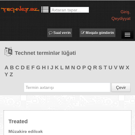
Giriş
,
Qeydiyyat
Sual verin
Məqalə göndərin
SUAL-CAVAB
Technet terminlər lüğəti
TECHNET TV
MƏQALƏLƏR
A
B
C
D
E
F
G
H
I
J
K
L
M
N
O
P
Q
R
S
T
U
V
W
X
Y
Z
İŞ ELANLARI
TƏDBİRLƏR
Çevir
PROQRAMLAR
AVADANLIQLAR
IT LÜĞƏT
Treated
XƏBƏRLƏR
Müzakirə edilcək