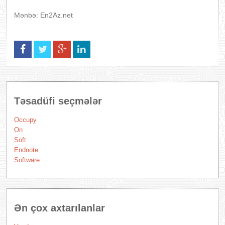
Mənbə: En2Az.net
Təsadüfi seçmələr
Occupy
On
Soft
Endnote
Software
Ən çox axtarılanlar