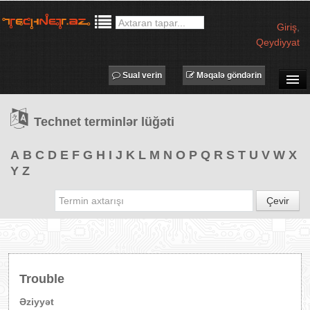
Giriş
,
Qeydiyyat
Sual verin
Məqalə göndərin
SUAL-CAVAB
Technet terminlər lüğəti
TECHNET TV
MƏQALƏLƏR
A
B
C
D
E
F
G
H
I
J
K
L
M
N
O
P
Q
R
S
T
U
V
W
X
Y
Z
İŞ ELANLARI
TƏDBİRLƏR
Çevir
PROQRAMLAR
AVADANLIQLAR
IT LÜĞƏT
Trouble
XƏBƏRLƏR
Əziyyət