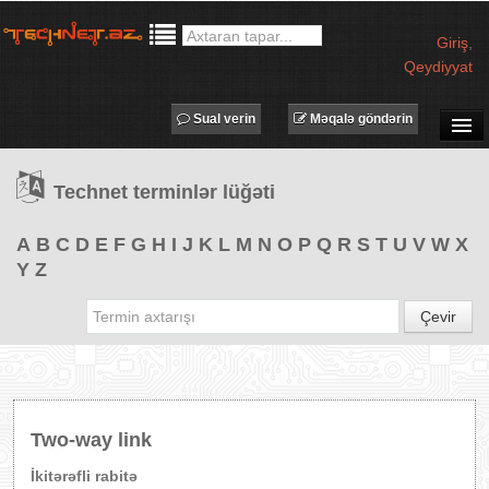
Giriş
,
Qeydiyyat
Sual verin
Məqalə göndərin
SUAL-CAVAB
Technet terminlər lüğəti
TECHNET TV
MƏQALƏLƏR
A
B
C
D
E
F
G
H
I
J
K
L
M
N
O
P
Q
R
S
T
U
V
W
X
Y
Z
İŞ ELANLARI
TƏDBİRLƏR
Çevir
PROQRAMLAR
AVADANLIQLAR
IT LÜĞƏT
Two-way link
XƏBƏRLƏR
İkitərəfli rabitə