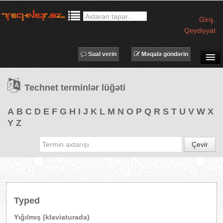
Giriş
,
Qeydiyyat
Sual verin
Məqalə göndərin
SUAL-CAVAB
Technet terminlər lüğəti
TECHNET TV
MƏQALƏLƏR
A
B
C
D
E
F
G
H
I
J
K
L
M
N
O
P
Q
R
S
T
U
V
W
X
Y
Z
İŞ ELANLARI
TƏDBİRLƏR
Çevir
PROQRAMLAR
AVADANLIQLAR
IT LÜĞƏT
Typed
XƏBƏRLƏR
Yığılmış (klaviaturada)