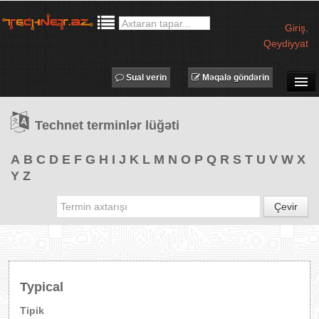
Giriş
,
Qeydiyyat
Sual verin
Məqalə göndərin
SUAL-CAVAB
Technet terminlər lüğəti
TECHNET TV
MƏQALƏLƏR
A
B
C
D
E
F
G
H
I
J
K
L
M
N
O
P
Q
R
S
T
U
V
W
X
Y
Z
İŞ ELANLARI
TƏDBİRLƏR
Çevir
PROQRAMLAR
AVADANLIQLAR
IT LÜĞƏT
Typical
XƏBƏRLƏR
Tipik