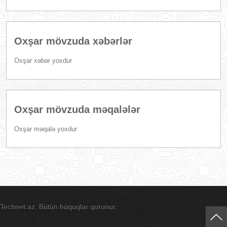
Oxşar mövzuda xəbərlər
Oxşar xəbər yoxdur
Oxşar mövzuda məqalələr
Oxşar məqalə yoxdur
Technet.az. Bütün hüquqlar qorunur.