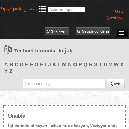
Giriş
,
Qeydiyyat
Sual verin
Məqalə göndərin
SUAL-CAVAB
Technet terminlər lüğəti
TECHNET TV
MƏQALƏLƏR
A
B
C
D
E
F
G
H
I
J
K
L
M
N
O
P
Q
R
S
T
U
V
W
X
Y
Z
İŞ ELANLARI
TƏDBİRLƏR
Çevir
PROQRAMLAR
AVADANLIQLAR
IT LÜĞƏT
Unable
XƏBƏRLƏR
İqtidarinda olmayan, İmkaninda olmayan, Vəziyyətiundə