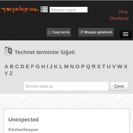
Giriş
,
Qeydiyyat
Sual verin
Məqalə göndərin
SUAL-CAVAB
Technet terminlər lüğəti
TECHNET TV
MƏQALƏLƏR
A
B
C
D
E
F
G
H
I
J
K
L
M
N
O
P
Q
R
S
T
U
V
W
X
Y
Z
İŞ ELANLARI
TƏDBİRLƏR
Çevir
PROQRAMLAR
AVADANLIQLAR
IT LÜĞƏT
Unexpected
XƏBƏRLƏR
Gözlənilməyən