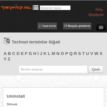
Giriş
,
Qeydiyyat
Sual verin
Məqalə göndərin
SUAL-CAVAB
Technet terminlər lüğəti
TECHNET TV
MƏQALƏLƏR
A
B
C
D
E
F
G
H
I
J
K
L
M
N
O
P
Q
R
S
T
U
V
W
X
Y
Z
İŞ ELANLARI
TƏDBİRLƏR
Çevir
PROQRAMLAR
AVADANLIQLAR
IT LÜĞƏT
Uninstall
XƏBƏRLƏR
Silmək