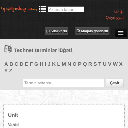
Giriş
,
Qeydiyyat
Sual verin
Məqalə göndərin
SUAL-CAVAB
Technet terminlər lüğəti
TECHNET TV
MƏQALƏLƏR
A
B
C
D
E
F
G
H
I
J
K
L
M
N
O
P
Q
R
S
T
U
V
W
X
Y
Z
İŞ ELANLARI
TƏDBİRLƏR
Çevir
PROQRAMLAR
AVADANLIQLAR
IT LÜĞƏT
Unit
XƏBƏRLƏR
Vahid