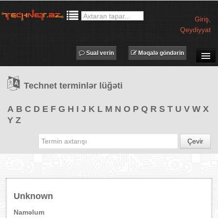
Giriş
,
Qeydiyyat
Sual verin
Məqalə göndərin
SUAL-CAVAB
Technet terminlər lüğəti
TECHNET TV
MƏQALƏLƏR
A
B
C
D
E
F
G
H
I
J
K
L
M
N
O
P
Q
R
S
T
U
V
W
X
Y
Z
İŞ ELANLARI
TƏDBİRLƏR
Çevir
PROQRAMLAR
AVADANLIQLAR
IT LÜĞƏT
Unknown
XƏBƏRLƏR
Naməlum