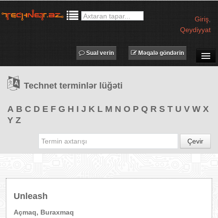
Giriş
,
Qeydiyyat
Sual verin
Məqalə göndərin
SUAL-CAVAB
Technet terminlər lüğəti
TECHNET TV
MƏQALƏLƏR
A
B
C
D
E
F
G
H
I
J
K
L
M
N
O
P
Q
R
S
T
U
V
W
X
Y
Z
İŞ ELANLARI
TƏDBİRLƏR
Çevir
PROQRAMLAR
AVADANLIQLAR
IT LÜĞƏT
Unleash
XƏBƏRLƏR
Açmaq, Buraxmaq