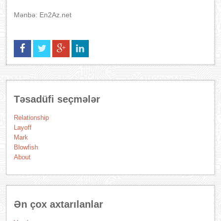
Mənbə: En2Az.net
Təsadüfi seçmələr
Relationship
Layoff
Mark
Blowfish
About
Ən çox axtarılanlar