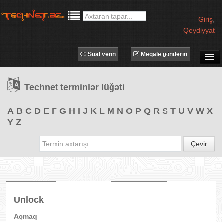
Giriş
,
Qeydiyyat
Sual verin
Məqalə göndərin
SUAL-CAVAB
Technet terminlər lüğəti
TECHNET TV
MƏQALƏLƏR
A
B
C
D
E
F
G
H
I
J
K
L
M
N
O
P
Q
R
S
T
U
V
W
X
Y
Z
İŞ ELANLARI
TƏDBİRLƏR
Çevir
PROQRAMLAR
AVADANLIQLAR
IT LÜĞƏT
Unlock
XƏBƏRLƏR
Açmaq