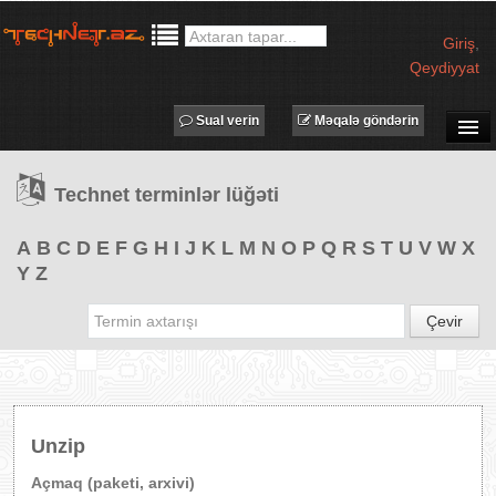
Giriş
,
Qeydiyyat
Sual verin
Məqalə göndərin
SUAL-CAVAB
Technet terminlər lüğəti
TECHNET TV
MƏQALƏLƏR
A
B
C
D
E
F
G
H
I
J
K
L
M
N
O
P
Q
R
S
T
U
V
W
X
Y
Z
İŞ ELANLARI
TƏDBİRLƏR
Çevir
PROQRAMLAR
AVADANLIQLAR
IT LÜĞƏT
Unzip
XƏBƏRLƏR
Açmaq (paketi, arxivi)