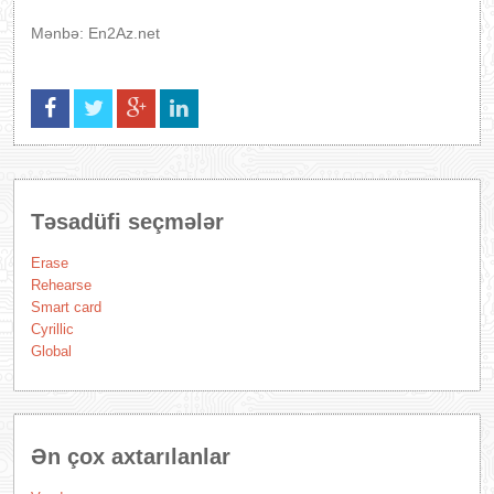
Mənbə: En2Az.net
Təsadüfi seçmələr
Erase
Rehearse
Smart card
Cyrillic
Global
Ən çox axtarılanlar