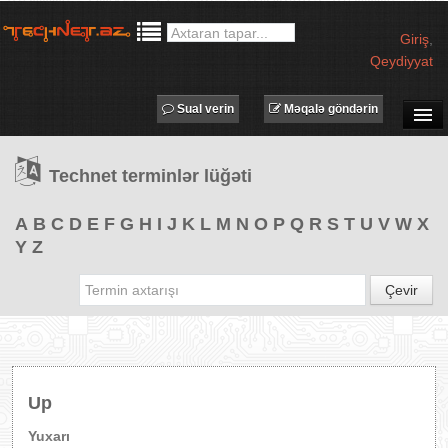
Giriş
,
Qeydiyyat
Sual verin
Məqalə göndərin
SUAL-CAVAB
Technet terminlər lüğəti
TECHNET TV
MƏQALƏLƏR
A
B
C
D
E
F
G
H
I
J
K
L
M
N
O
P
Q
R
S
T
U
V
W
X
Y
Z
İŞ ELANLARI
TƏDBİRLƏR
Çevir
PROQRAMLAR
AVADANLIQLAR
IT LÜĞƏT
Up
XƏBƏRLƏR
Yuxarı