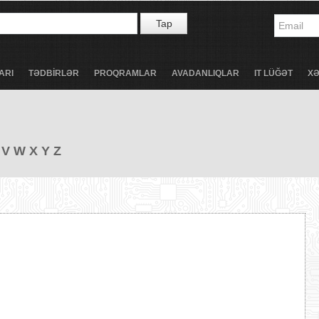
Tap
ARI
TƏDBİRLƏR
PROQRAMLAR
AVADANLIQLAR
IT LÜĞƏT
X
V
W
X
Y
Z