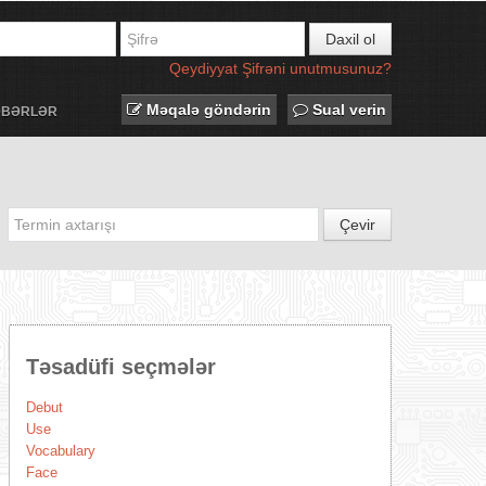
Daxil ol
Qeydiyyat
Şifrəni unutmusunuz?
Məqalə göndərin
Sual verin
ƏBƏRLƏR
Çevir
Təsadüfi seçmələr
Debut
Use
Vocabulary
Face