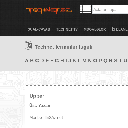
SUAL-CAVAB
TECHNET TV
MƏQALƏLƏR
İŞ ELANL
Technet terminlər lüğəti
A
B
C
D
E
F
G
H
I
J
K
L
M
N
O
P
Q
R
S
T
U
Upper
Üst, Yuxarı
Mənbə: En2Az.net