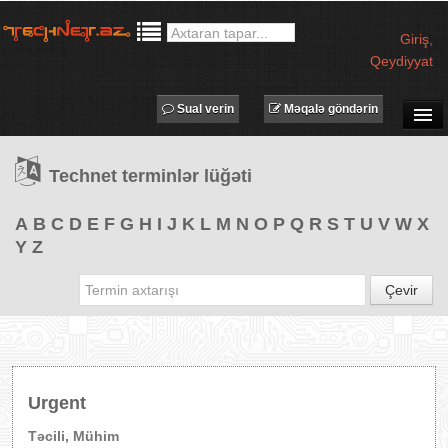
Giriş
,
Qeydiyyat
Sual verin
Məqalə göndərin
SUAL-CAVAB
Technet terminlər lüğəti
TECHNET TV
MƏQALƏLƏR
A
B
C
D
E
F
G
H
I
J
K
L
M
N
O
P
Q
R
S
T
U
V
W
X
Y
Z
İŞ ELANLARI
TƏDBİRLƏR
Çevir
PROQRAMLAR
AVADANLIQLAR
IT LÜĞƏT
Urgent
XƏBƏRLƏR
Təcili, Mühim