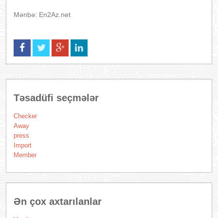
Mənbə: En2Az.net
Təsadüfi seçmələr
Checker
Away
press
Import
Member
Ən çox axtarılanlar