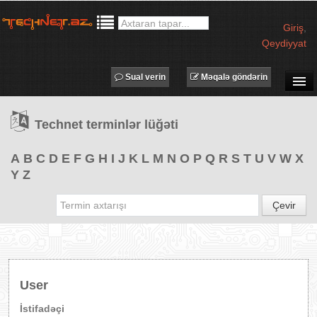
Giriş
,
Qeydiyyat
Sual verin
Məqalə göndərin
SUAL-CAVAB
Technet terminlər lüğəti
TECHNET TV
MƏQALƏLƏR
A
B
C
D
E
F
G
H
I
J
K
L
M
N
O
P
Q
R
S
T
U
V
W
X
Y
Z
İŞ ELANLARI
TƏDBİRLƏR
Çevir
PROQRAMLAR
AVADANLIQLAR
IT LÜĞƏT
User
XƏBƏRLƏR
İstifadəçi