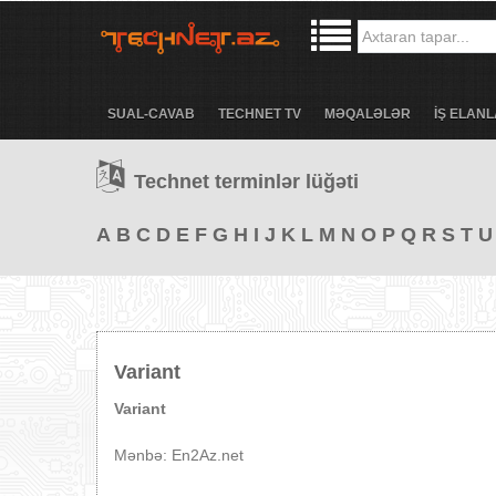
SUAL-CAVAB
TECHNET TV
MƏQALƏLƏR
İŞ ELANL
Technet terminlər lüğəti
A
B
C
D
E
F
G
H
I
J
K
L
M
N
O
P
Q
R
S
T
U
Variant
Variant
Mənbə: En2Az.net