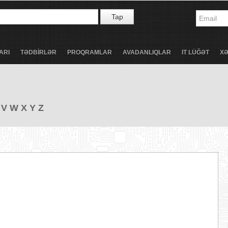
Tap
ARI
TƏDBİRLƏR
PROQRAMLAR
AVADANLIQLAR
IT LÜĞƏT
X
V
W
X
Y
Z