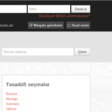
Daxil ol
Qeydiyyat
Şifrəni unutmusunuz?
Məqalə göndərin
Sual verin
ƏBƏRLƏR
Çevir
Təsadüfi seçmələr
Bracket
Manage
Subclass
Uptime