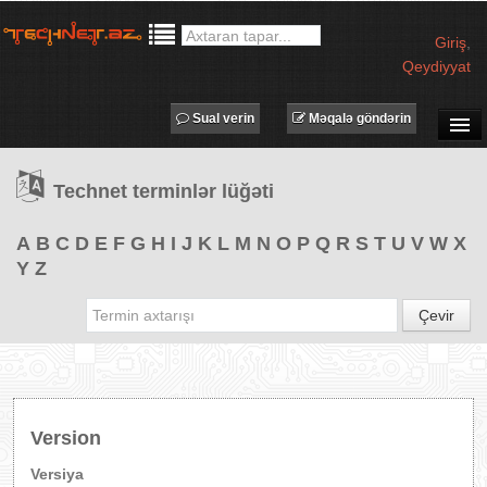
Giriş
,
Qeydiyyat
Sual verin
Məqalə göndərin
SUAL-CAVAB
Technet terminlər lüğəti
TECHNET TV
MƏQALƏLƏR
A
B
C
D
E
F
G
H
I
J
K
L
M
N
O
P
Q
R
S
T
U
V
W
X
Y
Z
İŞ ELANLARI
TƏDBİRLƏR
Çevir
PROQRAMLAR
AVADANLIQLAR
IT LÜĞƏT
Version
XƏBƏRLƏR
Versiya