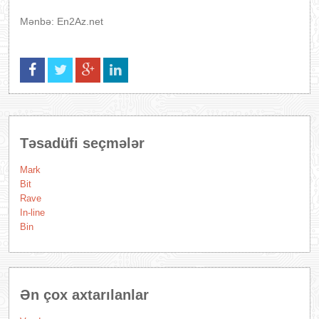
Mənbə: En2Az.net
Təsadüfi seçmələr
Mark
Bit
Rave
In-line
Bin
Ən çox axtarılanlar