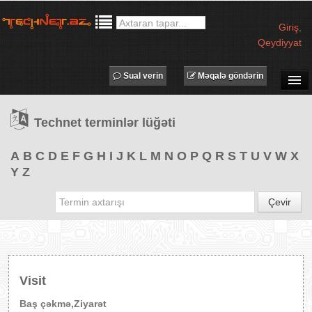
Giriş
,
Qeydiyyat
Sual verin
Məqalə göndərin
SUAL-CAVAB
Technet terminlər lüğəti
TECHNET TV
MƏQALƏLƏR
A
B
C
D
E
F
G
H
I
J
K
L
M
N
O
P
Q
R
S
T
U
V
W
X
Y
Z
İŞ ELANLARI
TƏDBİRLƏR
Çevir
PROQRAMLAR
AVADANLIQLAR
IT LÜĞƏT
Visit
XƏBƏRLƏR
Baş çəkmə,Ziyarət