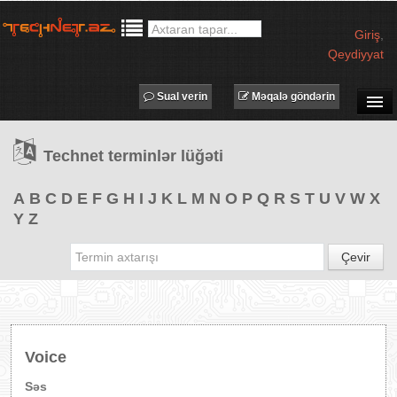
Giriş
,
Qeydiyyat
Sual verin
Məqalə göndərin
SUAL-CAVAB
Technet terminlər lüğəti
TECHNET TV
MƏQALƏLƏR
A
B
C
D
E
F
G
H
I
J
K
L
M
N
O
P
Q
R
S
T
U
V
W
X
Y
Z
İŞ ELANLARI
TƏDBİRLƏR
Çevir
PROQRAMLAR
AVADANLIQLAR
IT LÜĞƏT
Voice
XƏBƏRLƏR
Səs