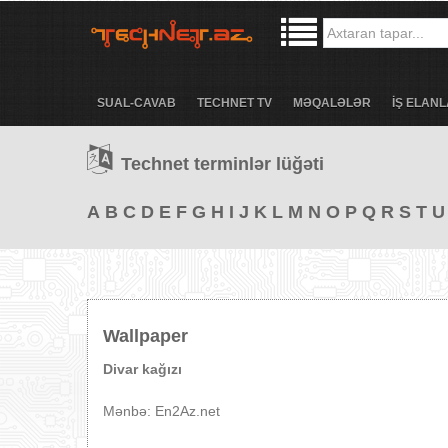
SUAL-CAVAB
TECHNET TV
MƏQALƏLƏR
İŞ ELANL
Technet terminlər lüğəti
A
B
C
D
E
F
G
H
I
J
K
L
M
N
O
P
Q
R
S
T
U
Wallpaper
Divar kağızı
Mənbə: En2Az.net