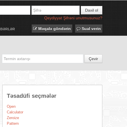
Daxil ol
Qeydiyyat
Şifrəni unutmusunuz?
Məqalə göndərin
Sual verin
ƏBƏRLƏR
Çevir
Təsadüfi seçmələr
Open
Calculator
Zeroize
Pattern