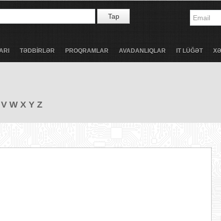
Tap
ARI
TƏDBİRLƏR
PROQRAMLAR
AVADANLIQLAR
IT LÜĞƏT
X
V
W
X
Y
Z