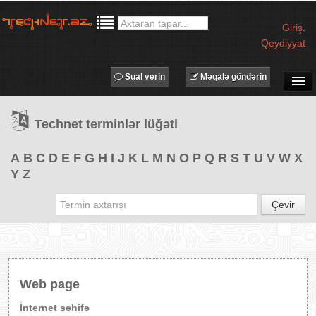
Giriş
,
Qeydiyyat
Sual verin
Məqalə göndərin
SUAL-CAVAB
Technet terminlər lüğəti
TECHNET TV
MƏQALƏLƏR
A
B
C
D
E
F
G
H
I
J
K
L
M
N
O
P
Q
R
S
T
U
V
W
X
Y
Z
İŞ ELANLARI
TƏDBİRLƏR
Çevir
PROQRAMLAR
AVADANLIQLAR
IT LÜĞƏT
Web page
XƏBƏRLƏR
İnternet səhifə