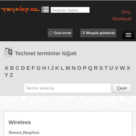
Giriş
,
Qeydiyyat
Sual verin
Məqalə göndərin
SUAL-CAVAB
Technet terminlər lüğəti
TECHNET TV
MƏQALƏLƏR
A
B
C
D
E
F
G
H
I
J
K
L
M
N
O
P
Q
R
S
T
U
V
W
X
Y
Z
İŞ ELANLARI
TƏDBİRLƏR
Çevir
PROQRAMLAR
AVADANLIQLAR
IT LÜĞƏT
Wireless
XƏBƏRLƏR
Simsiz,Naqilsiz