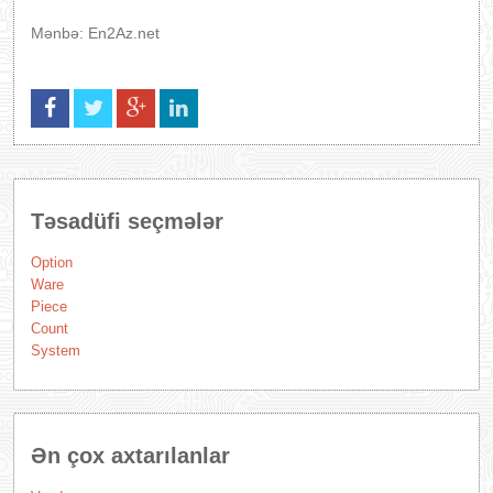
Mənbə: En2Az.net
Təsadüfi seçmələr
Option
Ware
Piece
Count
System
Ən çox axtarılanlar