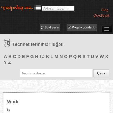
Giriş
,
Qeydiyyat
Sual verin
Məqalə göndərin
SUAL-CAVAB
Technet terminlər lüğəti
TECHNET TV
MƏQALƏLƏR
A
B
C
D
E
F
G
H
I
J
K
L
M
N
O
P
Q
R
S
T
U
V
W
X
Y
Z
İŞ ELANLARI
TƏDBİRLƏR
Çevir
PROQRAMLAR
AVADANLIQLAR
IT LÜĞƏT
Work
XƏBƏRLƏR
İş