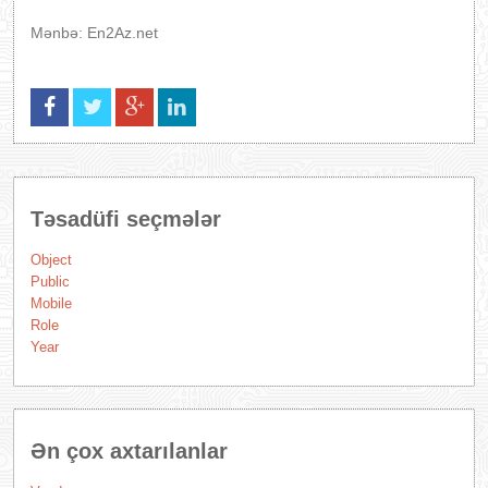
Mənbə: En2Az.net
Təsadüfi seçmələr
Object
Public
Mobile
Role
Year
Ən çox axtarılanlar