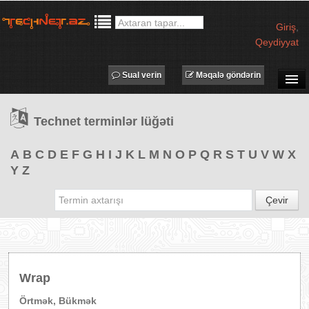
Giriş
,
Qeydiyyat
Sual verin
Məqalə göndərin
SUAL-CAVAB
Technet terminlər lüğəti
TECHNET TV
MƏQALƏLƏR
A
B
C
D
E
F
G
H
I
J
K
L
M
N
O
P
Q
R
S
T
U
V
W
X
Y
Z
İŞ ELANLARI
TƏDBİRLƏR
Çevir
PROQRAMLAR
AVADANLIQLAR
IT LÜĞƏT
Wrap
XƏBƏRLƏR
Örtmək, Bükmək