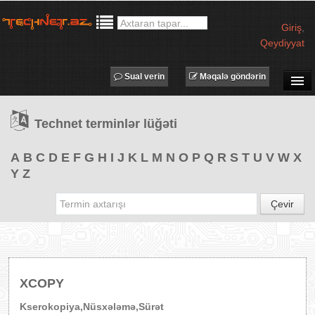
Giriş
,
Qeydiyyat
Sual verin
Məqalə göndərin
SUAL-CAVAB
Technet terminlər lüğəti
TECHNET TV
MƏQALƏLƏR
A
B
C
D
E
F
G
H
I
J
K
L
M
N
O
P
Q
R
S
T
U
V
W
X
Y
Z
İŞ ELANLARI
TƏDBİRLƏR
Çevir
PROQRAMLAR
AVADANLIQLAR
IT LÜĞƏT
XCOPY
XƏBƏRLƏR
Kserokopiya,Nüsxələmə,Sürət