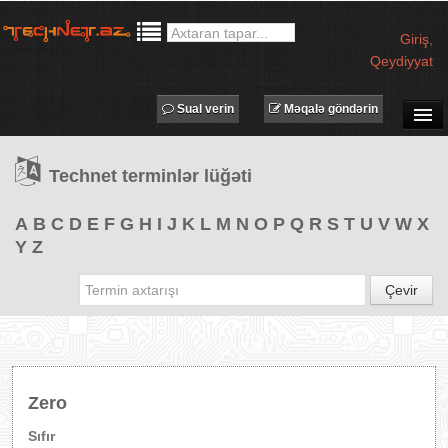
Giriş
,
Qeydiyyat
Sual verin
Məqalə göndərin
SUAL-CAVAB
Technet terminlər lüğəti
TECHNET TV
MƏQALƏLƏR
A
B
C
D
E
F
G
H
I
J
K
L
M
N
O
P
Q
R
S
T
U
V
W
X
Y
Z
İŞ ELANLARI
TƏDBİRLƏR
Çevir
PROQRAMLAR
AVADANLIQLAR
IT LÜĞƏT
Zero
XƏBƏRLƏR
Sıfır