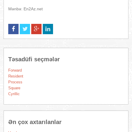
Mənbə: En2Az.net
Təsadüfi seçmələr
Forward
Resident
Process
Square
Cyrillic
Ən çox axtarılanlar